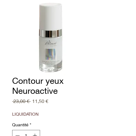
Contour yeux
Neuroactive
Prix
Prix
 23,00 € 
11,50 €
original
promotionnel
LIQUIDATION
Quantité
*