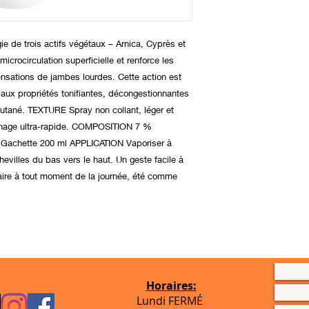
e de trois actifs végétaux – Arnica, Cyprès et
icrocirculation superficielle et renforce les
ensations de jambes lourdes. Cette action est
e aux propriétés tonifiantes, décongestionnantes
 cutané. TEXTURE Spray non collant, léger et
chage ultra-rapide. COMPOSITION 7 %
 Gachette 200 ml APPLICATION Vaporiser à
evilles du bas vers le haut. Un geste facile à
ire à tout moment de la journée, été comme
Horaires:
Lundi FERMÉ