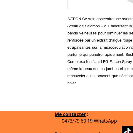
ACTION Ce soin concentre une synergi
Sceau de Salomon – qui favorisent la m
parois veineuses pour diminuer les s
renforcée par un extrait d’algue roug
et apaisantes sur la microcirculation
parfumé qui pénètre rapidement. Sé
Complexe tonifiant LPG Flacon Spray
même la peau sur les jambes et les ch
renouveler aussi souvent que nécessa
hiver.
Me contacter
:
0473/79 60 19 WhatsApp