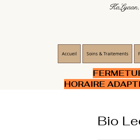
KaLyaan, 
Accueil
Soins & Traitements
FERMETURE
HORAIRE ADAPT
Bio Le