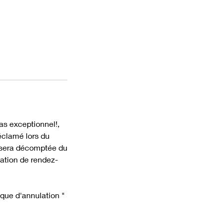
as exceptionnel!,
réclamé lors du
e sera décomptée du
vation de rendez-
ique d'annulation "