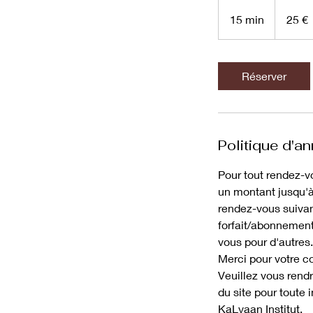
25
euros
15 min
1
25 €
5
m
i
Réserver
n
Politique d'an
Pour tout rendez-v
un montant jusqu'à 
rendez-vous suivan
forfait/abonnement 
vous pour d'autres.
Merci pour votre 
Veuillez vous rendr
du site pour toute
KaLyaan Institut.