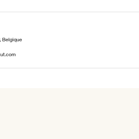
s
y, Belgique
tut.com