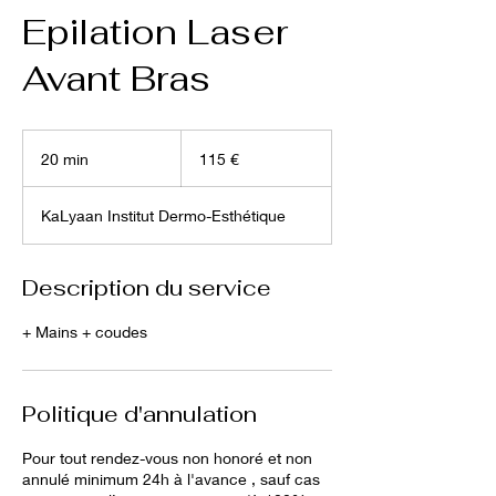
Epilation Laser
Avant Bras
115
euros
20 min
2
115 €
0
m
KaLyaan Institut Dermo-Esthétique
i
n
Description du service
+ Mains + coudes
Politique d'annulation
Pour tout rendez-vous non honoré et non
annulé minimum 24h à l'avance , sauf cas