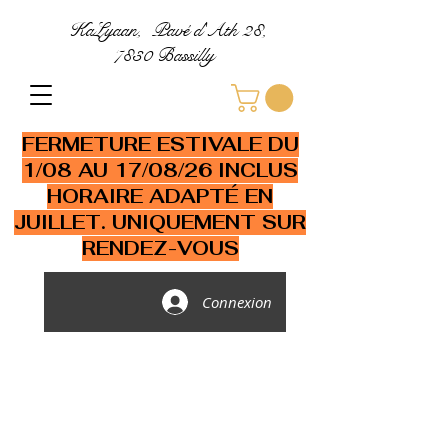
KaLyaan, Pavé d'Ath 28,
7830 Bassilly
FERMETURE ESTIVALE DU
1/08 AU 17/08/26 INCLUS
HORAIRE ADAPTÉ EN
JUILLET. UNIQUEMENT SUR
RENDEZ-VOUS
Connexion