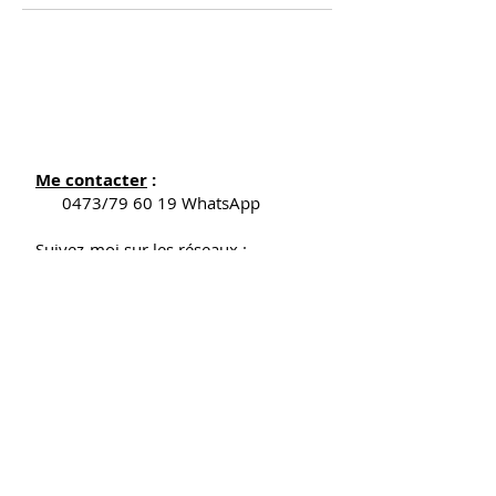
Me contacter
:
0473/79 60 19 WhatsApp
Suivez-moi sur les réseaux :
Numéro d'Entreprise : Be0771.726.258
Horaires:
Lundi FERMÉ
Mardi, 9h - 18h
Mercredi, jeudi, vendredi : 9h-18h30