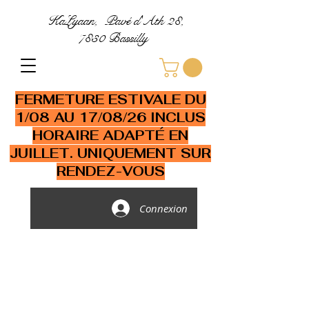
KaLyaan, Pavé d'Ath 28,
7830 Bassilly
FERMETURE ESTIVALE DU
1/08 AU 17/08/26 INCLUS
HORAIRE ADAPTÉ EN
JUILLET. UNIQUEMENT SUR
RENDEZ-VOUS
Connexion