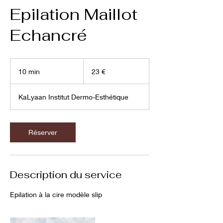
Epilation Maillot
Echancré
23
euros
10 min
1
23 €
0
m
KaLyaan Institut Dermo-Esthétique
i
n
Réserver
Description du service
Epilation à la cire modèle slip