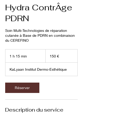
Hydra ContrÂge
PDRN
Soin Multi-Technologies de réparation
cutanée à Base de PDRN en combinaison
du CEREFINO
150
euros
1 h 15 min
1
150 €
1
5
KaLyaan Institut Dermo-Esthétique
m
i
n
Réserver
Description du service