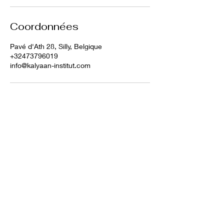
Coordonnées
Pavé d'Ath 28, Silly, Belgique
+32473796019
info@kalyaan-institut.com
Me contacter
:
0473/79 60 19 WhatsApp
Suivez-moi sur les réseaux :
Numéro d'Entreprise : Be0771.726.258