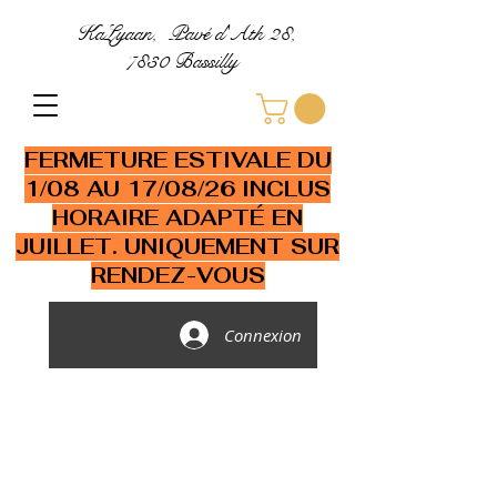
KaLyaan, Pavé d'Ath 28,
7830 Bassilly
FERMETURE ESTIVALE DU
1/08 AU 17/08/26 INCLUS
HORAIRE ADAPTÉ EN
JUILLET. UNIQUEMENT SUR
RENDEZ-VOUS
Connexion