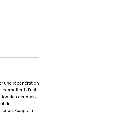
r une régénération
i permettent d'agir
nation des couches
 et de
niques. Adapté à