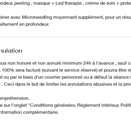
ndeur, peeling , masque + Led therapie , crème de soin + prote
biner avec Microneedling moyennant supplément, pour un résult
raitement en profondeur.
nulation
ous non honoré et non annulé minimum 24h à l'avance , sauf c
100% sera facturé (suivant le service réservé) et pourra être 
t ou par le biais d'un courrier personnel ou à défaut la séanc
. Ceci dans le but de limiter les annulations abusives et la pri
compréhension.
e sur l'onglet "Conditions générales, Règlement intérieur, Polit
 information complémentaire.