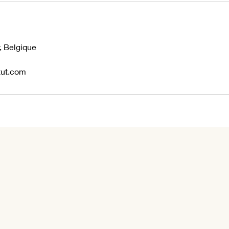
s
y, Belgique
tut.com