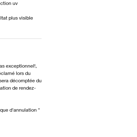
ction uv
at plus visible
as exceptionnel!,
réclamé lors du
e sera décomptée du
vation de rendez-
ique d'annulation "