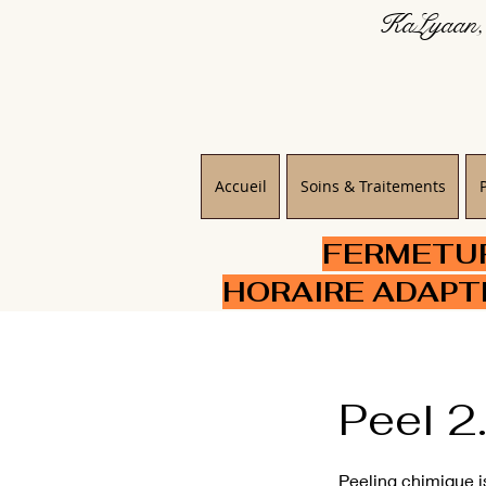
KaLyaan, 
Accueil
Soins & Traitements
FERMETURE
HORAIRE ADAPT
Peel 2
Peeling chimique i