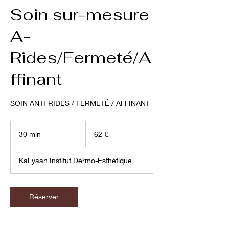
Soin sur-mesure
A-
Rides/Fermeté/A
ffinant
SOIN ANTI-RIDES / FERMETÉ / AFFINANT
62
euros
30 min
3
62 €
0
m
KaLyaan Institut Dermo-Esthétique
i
n
Réserver