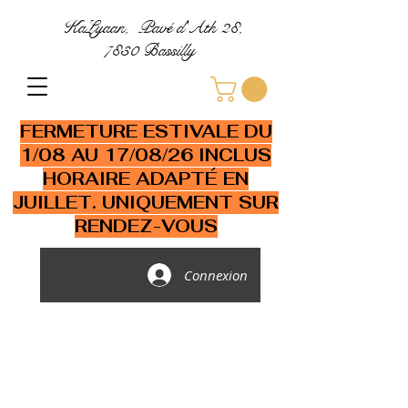
KaLyaan, Pavé d'Ath 28,
7830 Bassilly
FERMETURE ESTIVALE DU
1/08 AU 17/08/26 INCLUS
HORAIRE ADAPTÉ EN
JUILLET. UNIQUEMENT SUR
RENDEZ-VOUS
Connexion