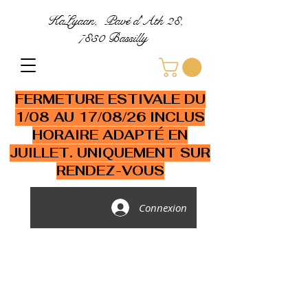
KaLyaan, Pavé d'Ath 28,
7830 Bassilly
FERMETURE ESTIVALE DU
1/08 AU 17/08/26 INCLUS
HORAIRE ADAPTÉ EN
JUILLET. UNIQUEMENT SUR
RENDEZ-VOUS
Connexion