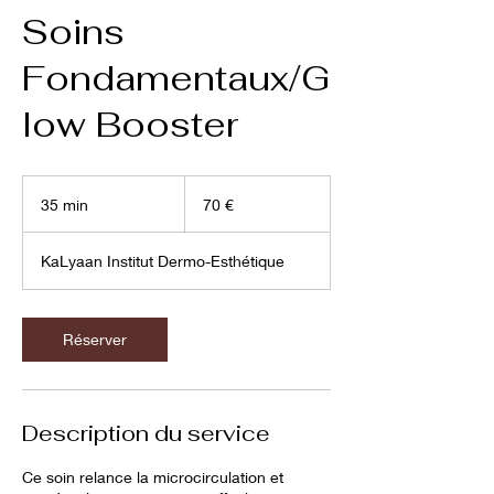
Soins
Fondamentaux/G
low Booster
70
euros
35 min
3
70 €
5
m
KaLyaan Institut Dermo-Esthétique
i
n
Réserver
Description du service
Ce soin relance la microcirculation et