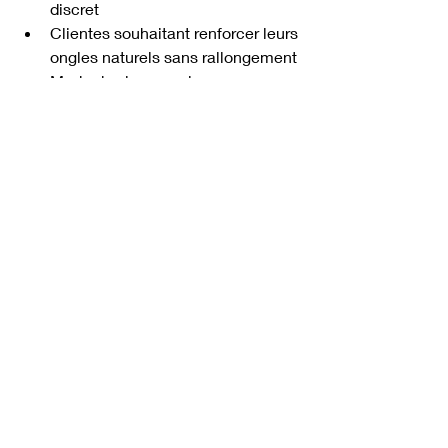
discret
Clientes souhaitant renforcer leurs 
ongles naturels sans rallongement
Mode de vie normal avec 
sollicitations modérées des mains
BStrong® : Résistance 
et durabilité
BStrong® est un gel de construction 
plus rigide offrant une résistance 
supérieure.
Ses avantages
✔ Renforcement ultra-résistant
✔ Convient aux ongles plus longs
✔ Permet de corriger et restructurer 
davantage la forme de l'ongle
✔ Excellente tenue dans le temps
✔ Protège efficacement les ongles 